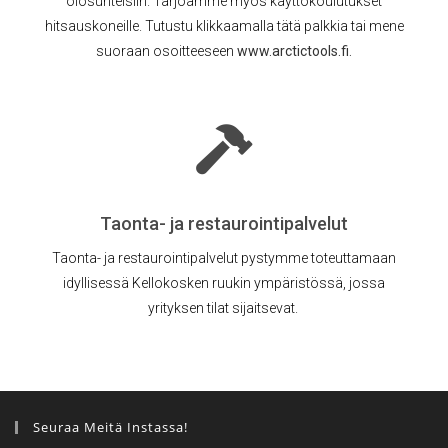
olosuhteisiin. Tarjoamme myös käyttökoulutukset
hitsauskoneille. Tutustu klikkaamalla tätä palkkia tai mene
suoraan osoitteeseen
www.arctictools.fi
.
Taonta- ja restaurointipalvelut
Taonta- ja restaurointipalvelut pystymme toteuttamaan
idyllisessä Kellokosken ruukin ympäristössä, jossa
yrityksen tilat sijaitsevat.
Seuraa Meitä Instassa!