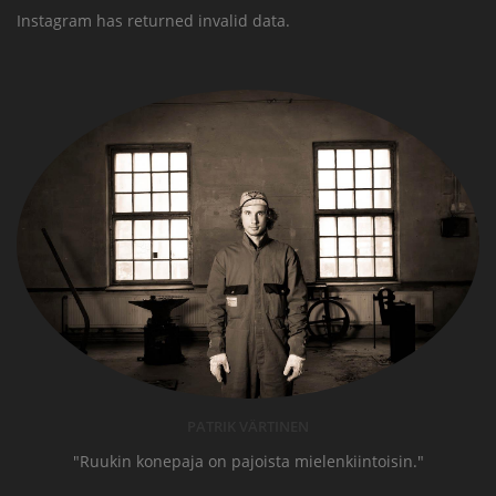
Instagram has returned invalid data.
PATRIK VÄRTINEN
"Ruukin konepaja on pajoista mielenkiintoisin."